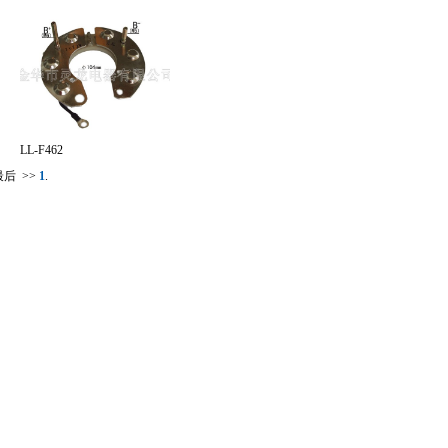
LL-F462
最后
>>
1
.