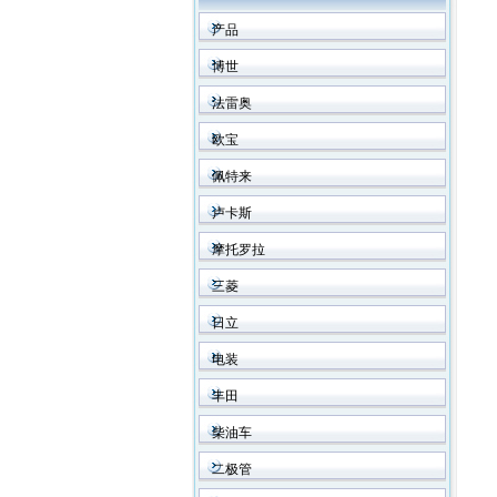
产品
博世
法雷奥
欧宝
佩特来
卢卡斯
摩托罗拉
三菱
日立
电装
丰田
柴油车
二极管